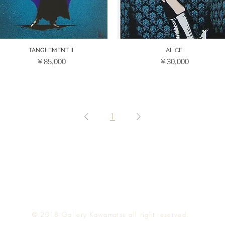
クイックビュー
クイックビュー
TANGLEMENT II
ALICE
価格
価格
￥85,000
￥30,000
1
Top
© 2018
Gallery Kawamatsu all right reserved.