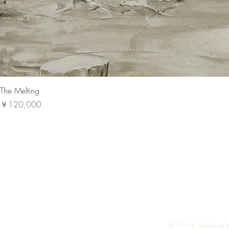
The Melting
価格
￥120,000
© 2018
Gallery 