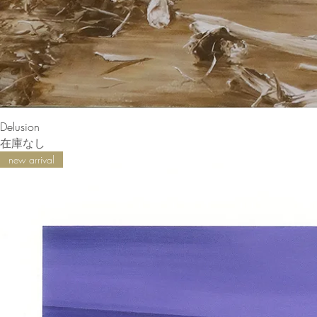
Delusion
在庫なし
new arrival