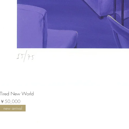
Tired New World
価格
￥50,000
new arrival