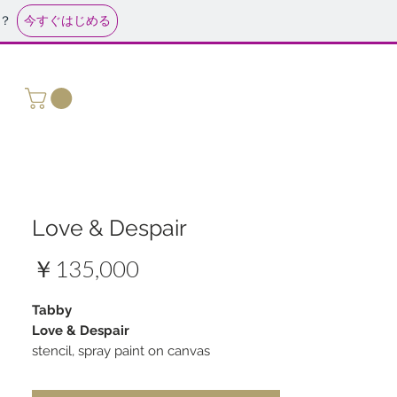
今すぐはじめる
？
Love & Despair
価
￥135,000
格
Tabby
Love & Despair
stencil, spray paint on canvas
signed and COA by the artist in verso
ed.2